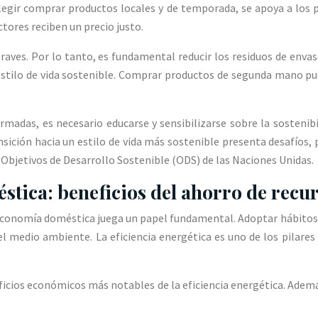
elegir comprar productos locales y de temporada, se apoya a los p
tores reciben un precio justo.
ves. Por lo tanto, es fundamental reducir los residuos de envases
tilo de vida sostenible. Comprar productos de segunda mano pued
madas, es necesario educarse y sensibilizarse sobre la sostenib
ción hacia un estilo de vida más sostenible presenta desafíos, pe
 Objetivos de Desarrollo Sostenible (ODS) de las Naciones Unidas.
tica: beneficios del ahorro de recu
a economía doméstica juega un papel fundamental. Adoptar hábito
del medio ambiente. La eficiencia energética es uno de los pilar
.
neficios económicos más notables de la eficiencia energética. Adem