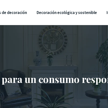
s de decoración
Decoración ecológica y sostenible
 para un consumo respon