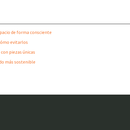
spacio de forma consciente
cómo evitarlos
 con piezas únicas
ndo más sostenible