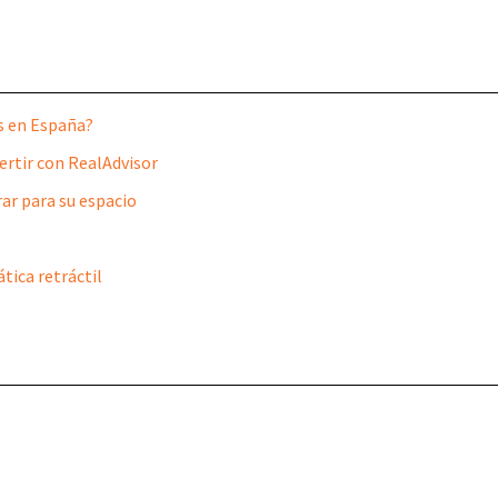
s en España?
ertir con RealAdvisor
rar para su espacio
tica retráctil